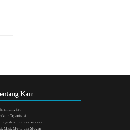
entang Kami
jarah Singkat
ruktur Organisasi
daya dan Tatalaku Yakkum
si, Misi, Motto dan Slogan