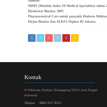
Sumber:
MIMS (Monthly Index Of Medical Specialties) tahun 
Direktorat Binafar, 2005
Pharmaceutical Care untuk penyakit Diabetes Melitus
Dirjen Binafar dan ALKES Depkes RI Jakarta
Kontak
Jl. Pahlawan, Parakan, Temanggung 56254, Jawa Tengah,
Indonesia
Telepon
:
0882 3217 9223