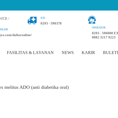
IGD
0293 - 598378
OPERATOR
ONLINE
0293 - 596008 EX
luyo.com/daftaronline/
0882 3217 9223
FASILITAS & LAYANAN
NEWS
KARIR
BULET
es melitus ADO (anti diabetika oral)