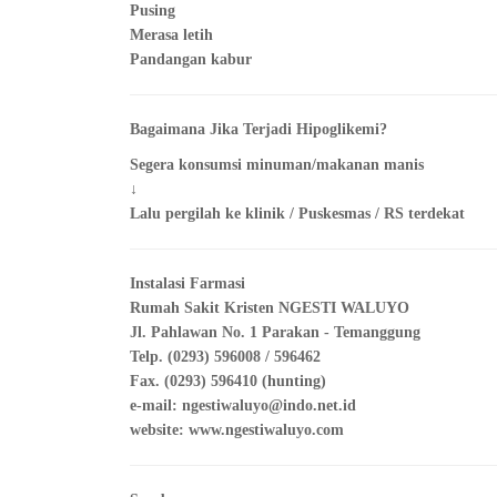
Pusing
Merasa letih
Pandangan kabur
Bagaimana Jika Terjadi Hipoglikemi?
Segera konsumsi minuman/makanan manis
↓
Lalu pergilah ke klinik / Puskesmas / RS terdekat
Instalasi Farmasi
Rumah Sakit Kristen NGESTI WALUYO
Jl. Pahlawan No. 1 Parakan - Temanggung
Telp. (0293) 596008 / 596462
Fax. (0293) 596410 (hunting)
e-mail: ngestiwaluyo@indo.net.id
website: www.ngestiwaluyo.com