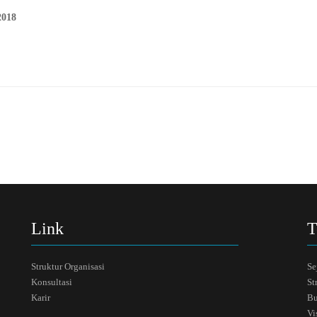
2018
Link
T
Struktur Organisasi
Se
Konsultasi
St
Karir
Bu
Vi