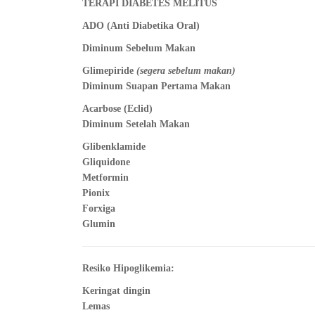
TERAPI DIABETES MELITUS
ADO (Anti Diabetika Oral)
Diminum Sebelum Makan
Glimepiride
(segera sebelum makan)
Diminum Suapan Pertama Makan
Acarbose (Eclid)
Diminum Setelah Makan
Glibenklamide
Gliquidone
Metformin
Pionix
Forxiga
Glumin
Resiko Hipoglikemia:
Keringat dingin
Lemas