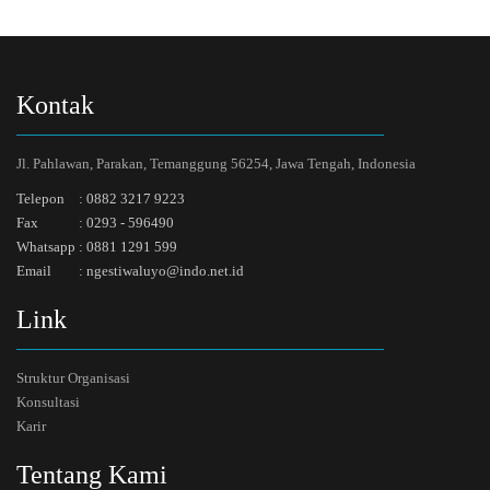
Kontak
Jl. Pahlawan, Parakan, Temanggung 56254, Jawa Tengah, Indonesia
Telepon
:
0882 3217 9223
Fax
:
0293 - 596490
Whatsapp
:
0881 1291 599
Email
:
ngestiwaluyo@indo.net.id
Link
Struktur Organisasi
Konsultasi
Karir
Tentang Kami