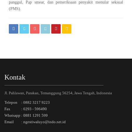
panggul, Pap smear, dan pemeriksaan penyakit menular seksual
(PMS).
Kontak
Jl. Pahlawan, Parakan, Temanggung 56254, Jawa Tengah, Indonesia
Telepon
:
0882 3217 9223
Fax
:
0293 - 596490
Whatsapp
:
0881 1291 599
Email
:
ngestiwaluyo@indo.net.id